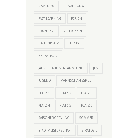
DAMEN 40
ERNÄHRUNG
FAST LEARNING
FERIEN
FRÜHLING
GUTSCHEIN
HALLENPLATZ
HERBST
HERBSTPUTZ
JAHRESHAUPTVERSAMMLUNG
JHV
JUGEND
MANNSCHAFTSSPIEL
PLATZ 1
PLATZ 2
PLATZ 3
PLATZ 4
PLATZ 5
PLATZ 6
SAISONERÖFFNUNG
SOMMER
STADTMEISTERSCHAFT
STRATEGIE