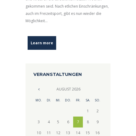
gekommen seid. Nach etlichen Einschränkungen,
auch im Freizeitsport, gibt es nun wieder die
Möglichkeit...
Learn more
VERANSTALTUNGEN
AUGUST
2026
MO.
DI.
MI.
DO.
FR.
SA.
SO.
1
2
3
4
5
6
7
8
9
10
11
12
13
14
15
16