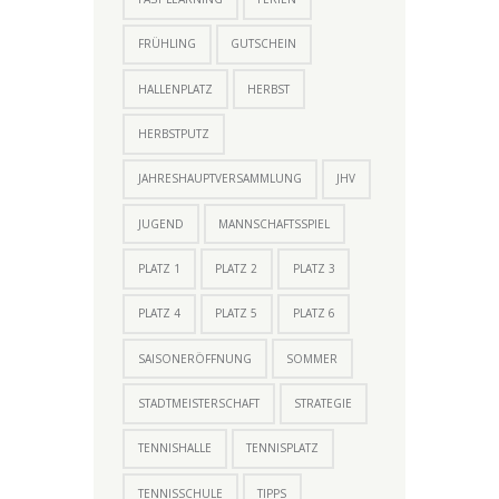
FRÜHLING
GUTSCHEIN
HALLENPLATZ
HERBST
HERBSTPUTZ
JAHRESHAUPTVERSAMMLUNG
JHV
JUGEND
MANNSCHAFTSSPIEL
PLATZ 1
PLATZ 2
PLATZ 3
PLATZ 4
PLATZ 5
PLATZ 6
SAISONERÖFFNUNG
SOMMER
STADTMEISTERSCHAFT
STRATEGIE
TENNISHALLE
TENNISPLATZ
TENNISSCHULE
TIPPS