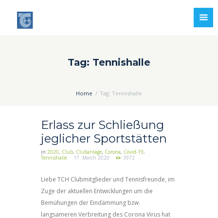
Tag: Tennishalle
Home
Tag: Tennishalle
Erlass zur Schließung
jeglicher Sportstätten
in
2020
,
Club
,
Clubanlage
,
Corona
,
Covid-19
,
Tennishalle
17. March 2020
3972
Liebe TCH Clubmitglieder und Tennisfreunde, im
Zuge der aktuellen Entwicklungen um die
Bemühungen der Eindämmung bzw.
langsameren Verbreitung des Corona Virus hat