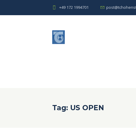
+49 172 1994701
post@tchohenst
Tag: US OPEN