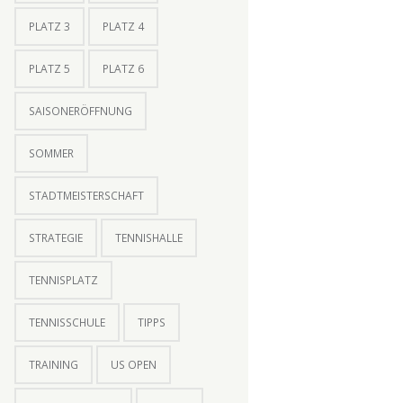
PLATZ 3
PLATZ 4
PLATZ 5
PLATZ 6
SAISONERÖFFNUNG
SOMMER
STADTMEISTERSCHAFT
STRATEGIE
TENNISHALLE
TENNISPLATZ
TENNISSCHULE
TIPPS
TRAINING
US OPEN