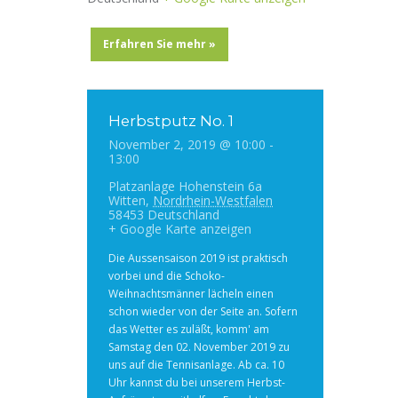
Erfahren Sie mehr »
Herbstputz No. 1
November 2, 2019 @ 10:00
-
13:00
Platzanlage
Hohenstein 6a
Witten
,
Nordrhein-Westfalen
58453
Deutschland
+ Google Karte anzeigen
Die Aussensaison 2019 ist praktisch
vorbei und die Schoko-
Weihnachtsmänner lächeln einen
schon wieder von der Seite an. Sofern
das Wetter es zuläßt, komm' am
Samstag den 02. November 2019 zu
uns auf die Tennisanlage. Ab ca. 10
Uhr kannst du bei unserem Herbst-