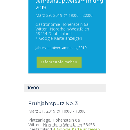
Jahreshauptversammlung
2019
März 29, 2019 @ 19:00
-
22:00
Gastronomie
Hohenstein 6a
Witten
,
Nordrhein-Westfalen
58454
Deutschland
+ Google Karte anzeigen
Jahreshauptversammlung 2019
Erfahren Sie mehr »
10:00
Frühjahrsputz No. 3
März 31, 2019 @ 10:00
-
13:00
Platzanlage,
Hohenstein 6a
Witten
,
Nordrhein-Westfalen
58453
Deutschland
+ Google Karte anzeigen