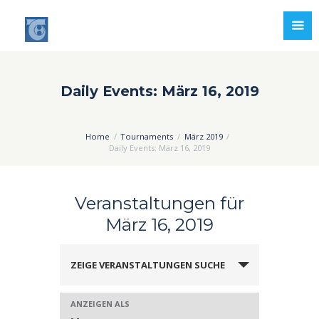
Daily Events: März 16, 2019
Home
Tournaments
März 2019
Daily Events: März 16, 2019
Veranstaltungen für
März 16, 2019
V
ZEIGE VERANSTALTUNGEN SUCHE
e
r
ANZEIGEN ALS
V
a