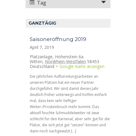
Tag
e
n
r
s
a
GANZTÄGIG
t
n
a
Saisoneröffnung 2019
s
l
April 7, 2019
t
t
Platzanlage,
Hohenstein 6a
a
Witten
,
Nordrhein-Westfalen
58453
u
Deutschland
+ Google Karte anzeigen
l
n
t
Die jährlichen Aufbereitungsarbeiten an
g
unseren Plätzen hat ein neuer Partner
u
durchgeführt. Wir sind damit dieses Jahr
e
n
deutlich früher unterwegs und hoffen einfach
n
mal, dass kein sehr heftiger
g
Winter-/Frosteinbruch mehr kommt. Das
S
A
aktuell feuchte Schmuddelwetter ist zwar
u
schlecht für den Karneval, aber sehr gut für die
n
Plätze, die sich jetzt gut "setzen" können und
c
s
dann noch nachgewalzt […]