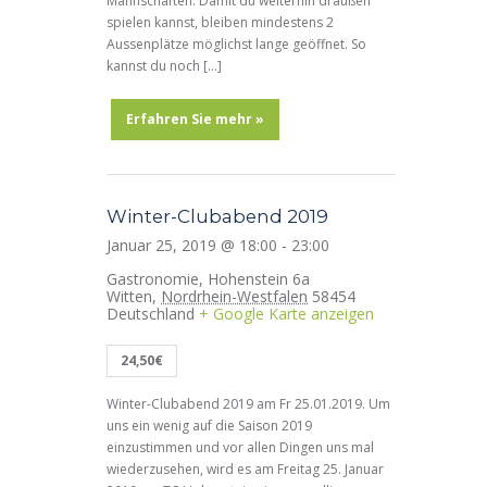
N
Mannschaften. Damit du weiterhin draußen
o
spielen kannst, bleiben mindestens 2
a
Aussenplätze möglichst lange geöffnet. So
n
v
kannst du noch […]
i
Erfahren Sie mehr »
g
a
t
Winter-Clubabend 2019
i
Januar 25, 2019 @ 18:00
-
23:00
o
Gastronomie,
Hohenstein 6a
n
Witten
,
Nordrhein-Westfalen
58454
Deutschland
+ Google Karte anzeigen
24,50€
Winter-Clubabend 2019 am Fr 25.01.2019. Um
uns ein wenig auf die Saison 2019
einzustimmen und vor allen Dingen uns mal
wiederzusehen, wird es am Freitag 25. Januar