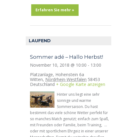
h
i
e
Erfahren Sie mehr »
c
u
h
n
t
d
e
LAUFEND
A
n
n
Sommer adé – Hallo Herbst!
-
s
November 10, 2018 @ 10:00
-
13:00
N
i
Platzanlage,
Hohenstein 6a
a
Witten
,
Nordrhein-Westfalen
58453
c
Deutschland
+ Google Karte anzeigen
v
h
Hinter uns liegt eine sehr
i
t
sonnige und warme
g
Sommersaison. Du hast
e
bestimmt das viele schöne Wetter perfekt für
a
n
so manches Match genutzt; einfach zum Spaß,
t
mit Freunden oder Familie, beim Training, …
,
oder mit sportlichem Ehrgeiz in einer unserer
i