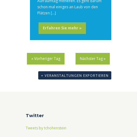
Aufräumtag mithelfen. Es geht darum
schon mal einiges an Laub von den
Plätzen […]
Erfahren Sie mehr »
«
Vorheriger Tag
Nächster Tag
»
+ VERANSTALTUNGEN EXPORTIEREN
Twitter
Tweets by tchohenstein